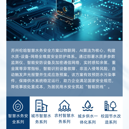
苏州伦晗智慧水务安全方案以物联网、AI算法为核心，构建
水质-设备-网络全维度安全防护体系。通过部署水质多参数
监测仪、智能安防设备及加密通信网络，实时感知余氯、重
金属等异常指标，智能识别设备故障、非法入侵等风险，自
动触发声光报警并生成应急预案。该方案有效预防水污染事
件，保障供水系统稳定运行，助力企业满足国家安全规范，
降低事故处置成本，为居民用水安全筑起“智能防线”。
农村智慧水
城市智慧水
智慧水务安
城乡供水一
校园节水改
务系列
务系列
全系列
体化系列
造系列