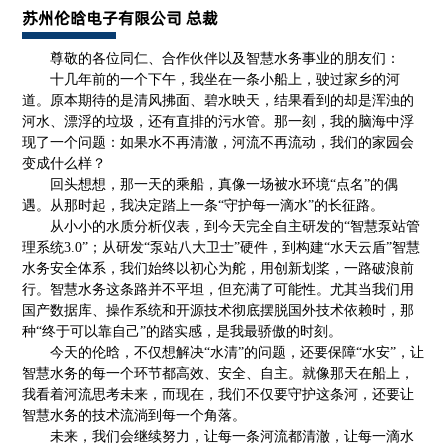
苏州伦晗电子有限公司 总裁
尊敬的各位同仁、合作伙伴以及智慧水务事业的朋友们：
十几年前的一个下午，我坐在一条小船上，驶过家乡的河
道。原本期待的是清风拂面、碧水映天，结果看到的却是浑浊的
河水、漂浮的垃圾，还有直排的污水管。那一刻，我的脑海中浮
现了一个问题：如果水不再清澈，河流不再流动，我们的家园会
变成什么样？
回头想想，那一天的乘船，真像一场被水环境“点名”的偶
遇。从那时起，我决定踏上一条“守护每一滴水”的长征路。
从小小的水质分析仪表，到今天完全自主研发的“智慧泵站管
理系统3.0”；从研发“泵站八大卫士”硬件，到构建“水天云盾”智慧
水务安全体系，我们始终以初心为舵，用创新划桨，一路破浪前
行。智慧水务这条路并不平坦，但充满了可能性。尤其当我们用
国产数据库、操作系统和开源技术彻底摆脱国外技术依赖时，那
种“终于可以靠自己”的踏实感，是我最骄傲的时刻。
今天的伦晗，不仅想解决“水清”的问题，还要保障“水安”，让
智慧水务的每一个环节都高效、安全、自主。就像那天在船上，
我看着河流思考未来，而现在，我们不仅要守护这条河，还要让
智慧水务的技术流淌到每一个角落。
未来，我们会继续努力，让每一条河流都清澈，让每一滴水