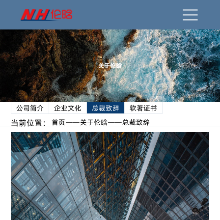
关于伦晗
公司简介
企业文化
总裁致辞
软著证书
当前位置：
首页
关于伦晗
总裁致辞