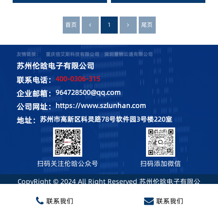
首页
1
尾页
友情链接：
重庆倍艾斯科技有限公司
深圳慧物云通有限公司
苏州伦晗电子有限公司
400-0306-315
联系电话：
964728500@qq.com
企业邮箱：
https://www.szlunhan.com
公司网址：
苏州市高新区科灵路78号软件园3号楼220室
地址：
扫码关注伦晗公众号
扫码添加微信
CopyRight © 2024 All Right Reserved 苏州伦晗电子有限公
司 苏ICP备2022018543号
联系我们
联系我们
隐私政策
使用条款
法律声明